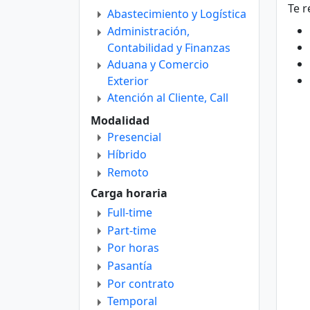
Te r
Abastecimiento y Logística
Administración,
Contabilidad y Finanzas
Aduana y Comercio
Exterior
Atención al Cliente, Call
Center y Telemarketing
Modalidad
Comercial, Ventas y
Presencial
Negocios
Híbrido
Comunicación, Relaciones
Remoto
Institucionales y Públicas
Carga horaria
Departamento Técnico
Full-time
Diseño
Part-time
Educación, Docencia e
Por horas
Investigación
Pasantía
Enfermería
Por contrato
Gastronomía y Turismo
Temporal
Gerencia y Dirección