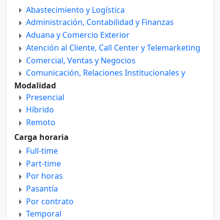
Abastecimiento y Logística
Administración, Contabilidad y Finanzas
Aduana y Comercio Exterior
Atención al Cliente, Call Center y Telemarketing
Comercial, Ventas y Negocios
Comunicación, Relaciones Institucionales y
Públicas
Modalidad
Departamento Técnico
Presencial
Diseño
Híbrido
Educación, Docencia e Investigación
Remoto
Enfermería
Carga horaria
Gastronomía y Turismo
Full-time
Gerencia y Dirección General
Part-time
Ingeniería Civil y Construcción
Por horas
Ingenierías
Pasantía
Legales
Por contrato
Marketing y Publicidad
Temporal