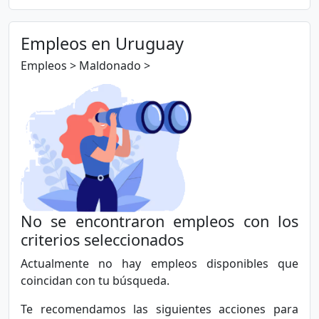
Minería, Petróleo y Gas
Nocturno
Naviero, Maritimo, Portuario
Fin de semana
Empleos en Uruguay
Oficios y Otros
Voluntario
Producción y Manufactura
Empleos > Maldonado >
Recursos Humanos y Capacitación
Salud, Medicina y Farmacia
Secretarias y Recepción
Seguros
Sociología y Trabajo Social
Técnologia, Sistemas y Comunicaciones
No se encontraron empleos con los
criterios seleccionados
Actualmente no hay empleos disponibles que
coincidan con tu búsqueda.
Te recomendamos las siguientes acciones para