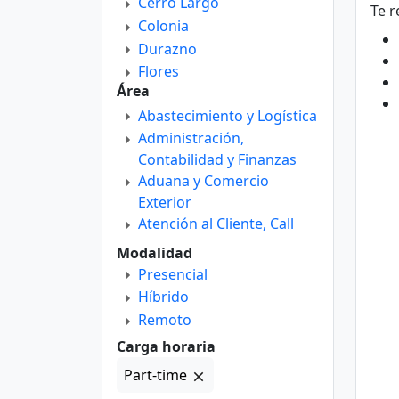
Cerro Largo
Te r
Colonia
Durazno
Flores
Área
Florida
Abastecimiento y Logística
Lavalleja
Administración,
Maldonado
Contabilidad y Finanzas
Montevideo
Aduana y Comercio
Paysandú
Exterior
Río Negro
Atención al Cliente, Call
Rivera
Center y Telemarketing
Modalidad
Rocha
Comercial, Ventas y
Presencial
Salto
Negocios
Híbrido
San José
Comunicación, Relaciones
Remoto
Soriano
Institucionales y Públicas
Carga horaria
Tacuarembó
Departamento Técnico
Treinta Y Tres
Part-time
Diseño
Educación, Docencia e