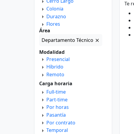
Cerro Largo
Te r
Colonia
Durazno
Flores
Área
Florida
Lavalleja
Departamento Técnico
Maldonado
Modalidad
Montevideo
Presencial
Paysandú
Híbrido
Río Negro
Remoto
Rivera
Carga horaria
Rocha
Full-time
Salto
Part-time
San José
Por horas
Soriano
Pasantía
Tacuarembó
Por contrato
Treinta Y Tres
Temporal